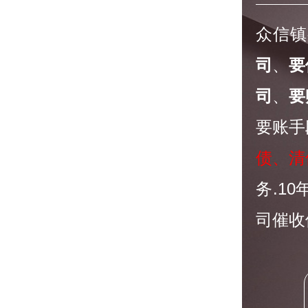
众信镇
司
、
要
司
、
要
要账手
债、清
务.1
司催收