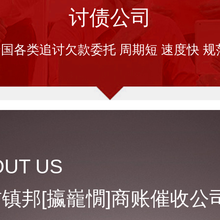
讨债公司
国各类追讨欠款委托 周期短 速度快 规
OUT US
镇邦[攍巃憪]商账催收公