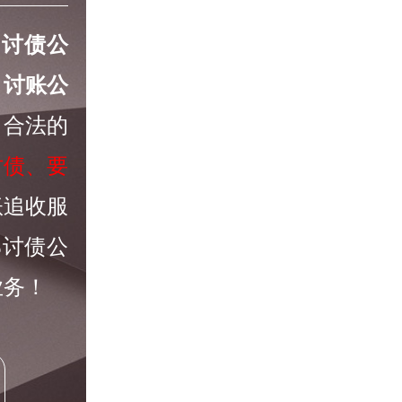
的
讨债公
、
讨账公
，合法的
讨债、要
账追收服
邦讨债公
业务！