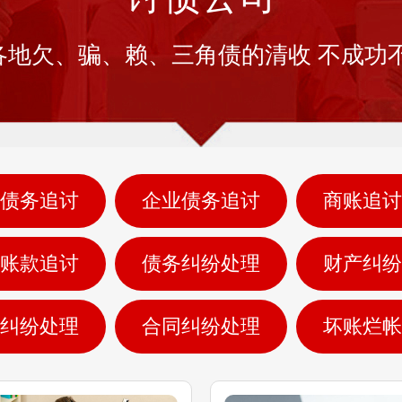
各地欠、骗、赖、三角债的清收 不成功不
债务追讨
企业债务追讨
商账追讨
账款追讨
债务纠纷处理
财产纠纷
纠纷处理
合同纠纷处理
坏账烂帐