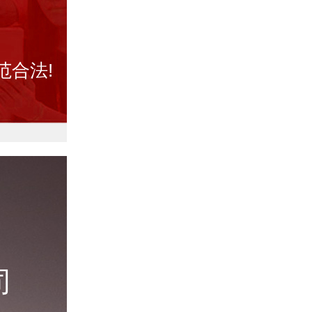
范合法!
司