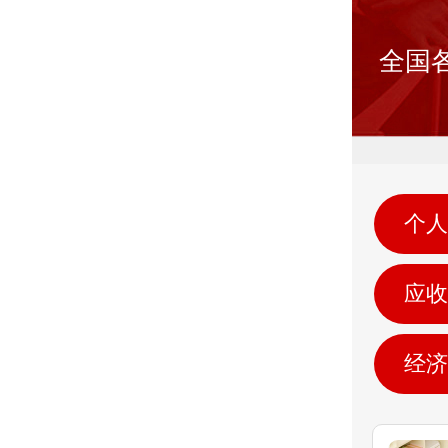
全国
个人
应收
经济