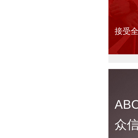
接受全
AB
众信