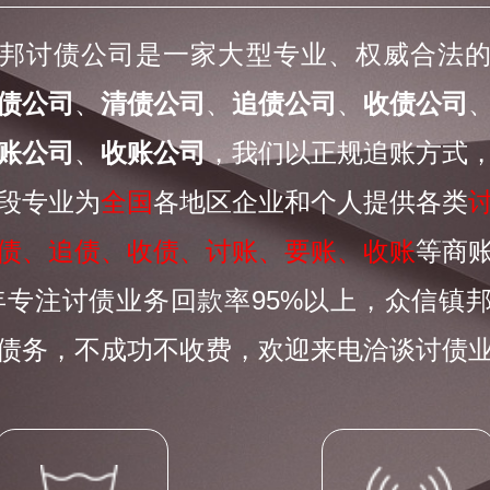
邦讨债公司是一家大型专业、权威合法
债公司
、
清债公司
、
追债公司
、
收债公司
账公司
、
收账公司
，我们以正规追账方式
段专业为
全国
各地区企业和个人提供各类
债、追债、收债、讨账、要账、收账
等商
0年专注讨债业务回款率95%以上，众信镇
债务，不成功不收费，欢迎来电洽谈讨债