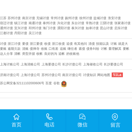
江苏
苏州讨债
南京讨债
无锡讨债
常州讨债
扬州讨债
徐州讨债
盐城讨债
淮安讨债
宿迁讨债
镇江讨债
南通讨债
泰州讨债
兴化讨债
东台讨债
常熟讨债
江阴讨债
张家港讨债
通州讨债
宜兴讨债
邳州讨债
海门讨债
溧阳讨债
泰兴讨债
如皋讨债
昆山讨债
启东讨债
江都讨债
丹阳讨债
吴江讨债
讨债
浙江讨债
要债
浙江要债
收债
浙江收债
追债
有其他问
清债
技能以及
讨账
就是大
要账
逾期欠款
清账
债禅寺
收账
口有差
追账
继任者
索债
债务纠纷
讨帐
量理解其
要帐
达人分享
清帐
类型并据
收帐
良好的沟
追帐
的收账他
上海讨账公司
上海清账公司
上海要债公司
​长沙讨债公司
上海催收公司
长沙要债公司
51La
济南讨债公司
上海讨债公司
苏州讨债公司
南京讨债公司
讨债知识
网站地图
苏公网安备32111102000606号
百度
谷歌
首页
电话
微信
留言