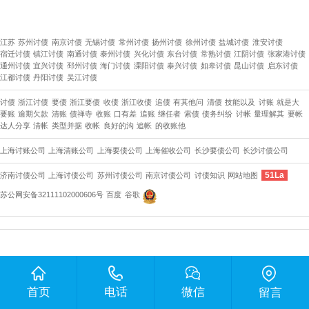
江苏
苏州讨债
南京讨债
无锡讨债
常州讨债
扬州讨债
徐州讨债
盐城讨债
淮安讨债
宿迁讨债
镇江讨债
南通讨债
泰州讨债
兴化讨债
东台讨债
常熟讨债
江阴讨债
张家港讨债
通州讨债
宜兴讨债
邳州讨债
海门讨债
溧阳讨债
泰兴讨债
如皋讨债
昆山讨债
启东讨债
江都讨债
丹阳讨债
吴江讨债
讨债
浙江讨债
要债
浙江要债
收债
浙江收债
追债
有其他问
清债
技能以及
讨账
就是大
要账
逾期欠款
清账
债禅寺
收账
口有差
追账
继任者
索债
债务纠纷
讨帐
量理解其
要帐
达人分享
清帐
类型并据
收帐
良好的沟
追帐
的收账他
上海讨账公司
上海清账公司
上海要债公司
上海催收公司
长沙要债公司
​长沙讨债公司
51La
济南讨债公司
上海讨债公司
苏州讨债公司
南京讨债公司
讨债知识
网站地图
苏公网安备32111102000606号
百度
谷歌
首页
电话
微信
留言