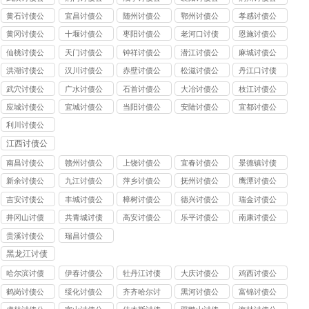
司
司
司
司
司
黄石讨债公
宜昌讨债公
随州讨债公
鄂州讨债公
孝感讨债公
司
司
司
司
司
黄冈讨债公
十堰讨债公
枣阳讨债公
老河口讨债
恩施讨债公
司
司
司
公司
司
仙桃讨债公
天门讨债公
钟祥讨债公
潜江讨债公
麻城讨债公
司
司
司
司
司
洪湖讨债公
汉川讨债公
赤壁讨债公
松滋讨债公
丹江口讨债
司
司
司
司
公司
武穴讨债公
广水讨债公
石首讨债公
大冶讨债公
枝江讨债公
司
司
司
司
司
应城讨债公
宜城讨债公
当阳讨债公
安陆讨债公
宜都讨债公
司
司
司
司
司
利川讨债公
司
江西讨债公
司
南昌讨债公
赣州讨债公
上饶讨债公
宜春讨债公
景德镇讨债
司
司
司
司
公司
新余讨债公
九江讨债公
萍乡讨债公
抚州讨债公
鹰潭讨债公
司
司
司
司
司
吉安讨债公
丰城讨债公
樟树讨债公
德兴讨债公
瑞金讨债公
司
司
司
司
司
井冈山讨债
共青城讨债
高安讨债公
乐平讨债公
南康讨债公
公司
公司
司
司
司
贵溪讨债公
瑞昌讨债公
司
司
黑龙江讨债
公司
哈尔滨讨债
伊春讨债公
牡丹江讨债
大庆讨债公
鸡西讨债公
公司
司
公司
司
司
鹤岗讨债公
绥化讨债公
齐齐哈尔讨
黑河讨债公
富锦讨债公
司
司
债公司
司
司