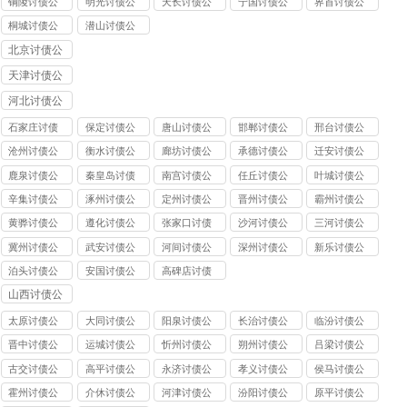
铜陵讨债公
明光讨债公
天长讨债公
宁国讨债公
界首讨债公
司
司
司
司
司
桐城讨债公
潜山讨债公
司
司
北京讨债公
司
天津讨债公
司
河北讨债公
司
石家庄讨债
保定讨债公
唐山讨债公
邯郸讨债公
邢台讨债公
公司
司
司
司
司
沧州讨债公
衡水讨债公
廊坊讨债公
承德讨债公
迁安讨债公
司
司
司
司
司
鹿泉讨债公
秦皇岛讨债
南宫讨债公
任丘讨债公
叶城讨债公
司
公司
司
司
司
辛集讨债公
涿州讨债公
定州讨债公
晋州讨债公
霸州讨债公
司
司
司
司
司
黄骅讨债公
遵化讨债公
张家口讨债
沙河讨债公
三河讨债公
司
司
公司
司
司
冀州讨债公
武安讨债公
河间讨债公
深州讨债公
新乐讨债公
司
司
司
司
司
泊头讨债公
安国讨债公
高碑店讨债
司
司
公司
山西讨债公
司
太原讨债公
大同讨债公
阳泉讨债公
长治讨债公
临汾讨债公
司
司
司
司
司
晋中讨债公
运城讨债公
忻州讨债公
朔州讨债公
吕梁讨债公
司
司
司
司
司
古交讨债公
高平讨债公
永济讨债公
孝义讨债公
侯马讨债公
司
司
司
司
司
霍州讨债公
介休讨债公
河津讨债公
汾阳讨债公
原平讨债公