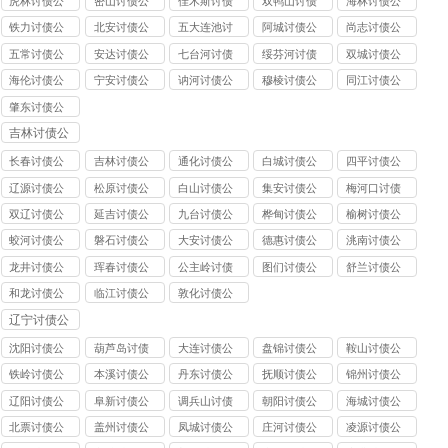
虎林讨债公
密山讨债公
佳木斯讨债
双鸭山讨债
海林讨债公
司
司
公司
公司
司
铁力讨债公
北安讨债公
五大连池讨
阿城讨债公
尚志讨债公
司
司
债公司
司
司
五常讨债公
安达讨债公
七台河讨债
绥芬河讨债
双城讨债公
司
司
公司
公司
司
海伦讨债公
宁安讨债公
讷河讨债公
穆棱讨债公
同江讨债公
司
司
司
司
司
肇东讨债公
司
吉林讨债公
司
长春讨债公
吉林讨债公
通化讨债公
白城讨债公
四平讨债公
司
司
司
司
司
辽源讨债公
松原讨债公
白山讨债公
集安讨债公
梅河口讨债
司
司
司
司
公司
双辽讨债公
延吉讨债公
九台讨债公
桦甸讨债公
榆树讨债公
司
司
司
司
司
蛟河讨债公
磐石讨债公
大安讨债公
德惠讨债公
洮南讨债公
司
司
司
司
司
龙井讨债公
珲春讨债公
公主岭讨债
图们讨债公
舒兰讨债公
司
司
公司
司
司
和龙讨债公
临江讨债公
敦化讨债公
司
司
司
辽宁讨债公
司
沈阳讨债公
葫芦岛讨债
大连讨债公
盘锦讨债公
鞍山讨债公
司
公司
司
司
司
铁岭讨债公
本溪讨债公
丹东讨债公
抚顺讨债公
锦州讨债公
司
司
司
司
司
辽阳讨债公
阜新讨债公
调兵山讨债
朝阳讨债公
海城讨债公
司
司
公司
司
司
北票讨债公
盖州讨债公
凤城讨债公
庄河讨债公
凌源讨债公