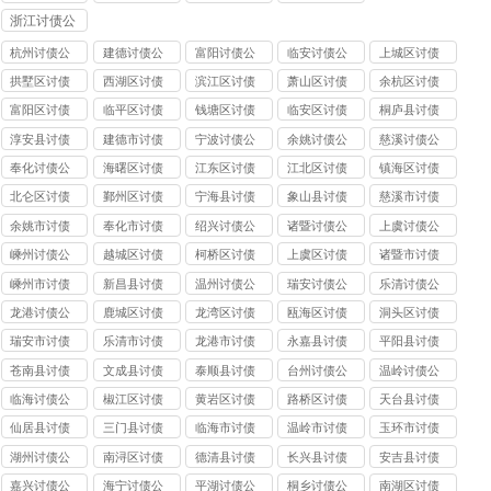
司
司
司
司
浙江讨债公
司
杭州讨债公
建德讨债公
富阳讨债公
临安讨债公
上城区讨债
司
司
司
司
公司
拱墅区讨债
西湖区讨债
滨江区讨债
萧山区讨债
余杭区讨债
公司
公司
公司
公司
公司
富阳区讨债
临平区讨债
钱塘区讨债
临安区讨债
桐庐县讨债
公司
公司
公司
公司
公司
淳安县讨债
建德市讨债
宁波讨债公
余姚讨债公
慈溪讨债公
公司
公司
司
司
司
奉化讨债公
海曙区讨债
江东区讨债
江北区讨债
镇海区讨债
司
公司
公司
公司
公司
北仑区讨债
鄞州区讨债
宁海县讨债
象山县讨债
慈溪市讨债
公司
公司
公司
公司
公司
余姚市讨债
奉化市讨债
绍兴讨债公
诸暨讨债公
上虞讨债公
公司
公司
司
司
司
嵊州讨债公
越城区讨债
柯桥区讨债
上虞区讨债
诸暨市讨债
司
公司
公司
公司
公司
嵊州市讨债
新昌县讨债
温州讨债公
瑞安讨债公
乐清讨债公
公司
公司
司
司
司
龙港讨债公
鹿城区讨债
龙湾区讨债
瓯海区讨债
洞头区讨债
司
公司
公司
公司
公司
瑞安市讨债
乐清市讨债
龙港市讨债
永嘉县讨债
平阳县讨债
公司
公司
公司
公司
公司
苍南县讨债
文成县讨债
泰顺县讨债
台州讨债公
温岭讨债公
公司
公司
公司
司
司
临海讨债公
‌椒江区讨债
黄岩区‌讨债
路桥区讨债
天台县讨债
司
公司
公司
公司
公司
仙居县讨债
三门县讨债
临海市讨债
温岭市讨债
玉环市讨债
公司
公司
公司
公司
公司
湖州讨债公
南浔区讨债
德清县讨债
长兴县讨债
安吉县讨债
司
公司
公司
公司
公司
嘉兴讨债公
海宁讨债公
平湖讨债公
桐乡讨债公
南湖区讨债