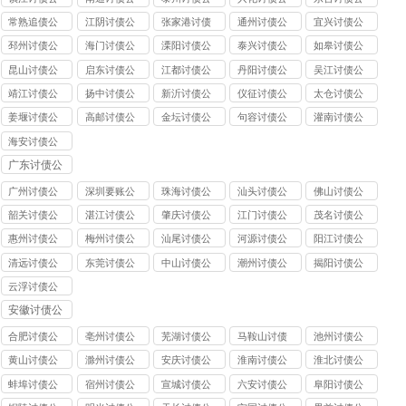
司
司
司
司
司
常熟追债公
江阴讨债公
张家港讨债
通州讨债公
宜兴讨债公
司
司
公司
司
司
邳州讨债公
海门讨债公
溧阳讨债公
泰兴讨债公
如皋讨债公
司
司
司
司
司
昆山讨债公
启东讨债公
江都讨债公
丹阳讨债公
吴江讨债公
司
司
司
司
司
靖江讨债公
扬中讨债公
新沂讨债公
仪征讨债公
太仓讨债公
司
司
司
司
司
姜堰讨债公
高邮讨债公
金坛讨债公
句容讨债公
灌南讨债公
司
司
司
司
司
海安讨债公
司
广东讨债公
司
广州讨债公
深圳要账公
珠海讨债公
汕头讨债公
佛山讨债公
司
司
司
司
司
韶关讨债公
湛江讨债公
肇庆讨债公
江门讨债公
茂名讨债公
司
司
司
司
司
惠州讨债公
梅州讨债公
汕尾讨债公
河源讨债公
阳江讨债公
司
司
司
司
司
清远讨债公
东莞讨债公
中山讨债公
潮州讨债公
揭阳讨债公
司
司
司
司
司
云浮讨债公
司
安徽讨债公
司
合肥讨债公
亳州讨债公
芜湖讨债公
马鞍山讨债
池州讨债公
司
司
司
公司
司
黄山讨债公
滁州讨债公
安庆讨债公
淮南讨债公
淮北讨债公
司
司
司
司
司
蚌埠讨债公
宿州讨债公
宣城讨债公
六安讨债公
阜阳讨债公
司
司
司
司
司