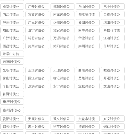
司
成都讨债公
广安讨债公
德阳讨债公
乐山讨债公
巴中讨债公
司
司
司
司
司
内江讨债公
宜宾讨债公
南充讨债公
都江堰讨债
自贡讨债公
司
司
司
公司
司
泸州讨债公
广元讨债公
达州讨债公
资阳讨债公
绵阳讨债公
司
司
司
司
司
眉山讨债公
遂宁讨债公
雅安讨债公
阆中讨债公
攀枝花讨债
司
司
司
司
公司
广汉讨债公
绵竹讨债公
万源讨债公
华蓥讨债公
江油讨债公
司
司
司
司
司
西昌讨债公
彭州讨债公
简阳讨债公
崇州讨债公
什邡讨债公
司
司
司
司
司
峨眉山讨债
公司
云南讨债公
司
昆明讨债公
玉溪讨债公
大理讨债公
曲靖讨债公
昭通讨债公
司
司
司
司
司
保山讨债公
丽江讨债公
临沧讨债公
楚雄讨债公
开远讨债公
司
司
司
司
司
个旧讨债公
景洪讨债公
安宁讨债公
宣威讨债公
文山讨债公
司
司
司
司
司
普洱讨债公
司
重庆讨债公
司
贵州讨债公
司
贵阳讨债公
安顺讨债公
遵义讨债公
六盘水讨债
兴义讨债公
司
司
司
公司
司
都匀讨债公
凯里讨债公
毕节讨债公
清镇讨债公
铜仁讨债公
司
司
司
司
司