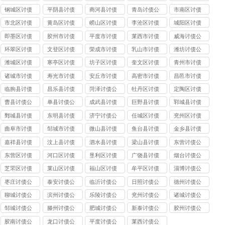
公司
公司
公司
公司
公司
钢城区讨债
平阴县讨债
商河县讨债
青岛讨债公
市南区讨债
公司
公司
公司
司
公司
市北区讨债
黄岛区讨债
崂山区讨债
李沧区讨债
城阳区讨债
公司
公司
公司
公司
公司
即墨区讨债
胶州市讨债
平度市讨债
莱西市讨债
威海讨债公
公司
公司
公司
公司
司
环翠区讨债
文登区讨债
荣成市讨债
乳山市讨债
潍坊讨债公
公司
公司
公司
公司
司
潍城区讨债
寒亭区讨债
坊子区讨债
奎文区讨债
青州市讨债
公司
公司
公司
公司
公司
诸城市讨债
寿光市讨债
安丘市讨债
高密市讨债
昌邑市讨债
公司
公司
公司
公司
公司
临朐县讨债
昌乐县讨债
菏泽讨债公
牡丹区讨债
定陶区讨债
公司
公司
司
公司
公司
曹县讨债公
单县讨债公
成武县讨债
巨野县讨债
郓城县讨债
司
司
公司
公司
公司
鄄城县讨债
东明县讨债
济宁讨债公
任城区讨债
兖州区讨债
公司
公司
司
公司
公司
曲阜市讨债
邹城市讨债
微山县讨债
鱼台县讨债
金乡县讨债
公司
公司
公司
公司
公司
嘉祥县讨债
汶上县讨债
泗水县讨债
梁山县讨债
东营讨债公
公司
公司
公司
公司
司
东营区讨债
河口区讨债
垦利区讨债
广饶县讨债
烟台讨债公
公司
公司
公司
公司
司
芝罘区讨债
莱山区讨债
福山区讨债
牟平区讨债
淄博讨债公
公司
公司
公司
公司
司
枣庄讨债公
泰安讨债公
临沂讨债公
日照讨债公
德州讨债公
司
司
司
司
司
聊城讨债公
滨州讨债公
乐陵讨债公
兖州讨债公
诸城讨债公
司
司
司
司
司
邹城讨债公
滕州讨债公
肥城讨债公
新泰讨债公
胶州讨债公
司
司
司
司
司
胶南讨债公
龙口讨债公
平度讨债公
莱西讨债公