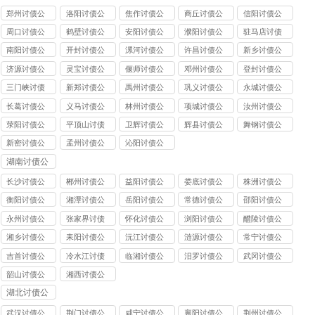
司
郑州讨债公
洛阳讨债公
焦作讨债公
商丘讨债公
信阳讨债公
司
司
司
司
司
周口讨债公
鹤壁讨债公
安阳讨债公
濮阳讨债公
驻马店讨债
司
司
司
司
公司
南阳讨债公
开封讨债公
漯河讨债公
许昌讨债公
新乡讨债公
司
司
司
司
司
济源讨债公
灵宝讨债公
偃师讨债公
邓州讨债公
登封讨债公
司
司
司
司
司
三门峡讨债
新郑讨债公
禹州讨债公
巩义讨债公
永城讨债公
公司
司
司
司
司
长葛讨债公
义马讨债公
林州讨债公
项城讨债公
汝州讨债公
司
司
司
司
司
荥阳讨债公
平顶山讨债
卫辉讨债公
辉县讨债公
舞钢讨债公
司
公司
司
司
司
新密讨债公
孟州讨债公
沁阳讨债公
司
司
司
湖南讨债公
司
长沙讨债公
郴州讨债公
益阳讨债公
娄底讨债公
株洲讨债公
司
司
司
司
司
衡阳讨债公
湘潭讨债公
岳阳讨债公
常德讨债公
邵阳讨债公
司
司
司
司
司
永州讨债公
张家界讨债
怀化讨债公
浏阳讨债公
醴陵讨债公
司
公司
司
司
司
湘乡讨债公
耒阳讨债公
沅江讨债公
涟源讨债公
常宁讨债公
司
司
司
司
司
吉首讨债公
冷水江讨债
临湘讨债公
汨罗讨债公
武冈讨债公
司
公司
司
司
司
韶山讨债公
湘西讨债公
司
司
湖北讨债公
司
武汉讨债公
荆门讨债公
咸宁讨债公
襄阳讨债公
荆州讨债公