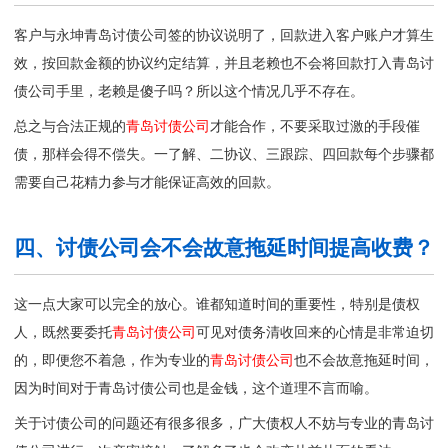
客户与永坤青岛讨债公司签的协议说明了，回款进入客户账户才算生
效，按回款金额的协议约定结算，并且老赖也不会将回款打入
青岛讨
债公司
手里，老赖是傻子吗？所以这个情况几乎不存在。
总之与合法正规的
青岛讨债公司
才能合作，不要采取过激的手段催
债，那样会得不偿失。一了解、二协议、三跟踪、四回款每个步骤都
需要自己花精力参与才能保证高效的回款。
四、讨债公司会不会故意拖延时间提高收费？
这一点大家可以完全的放心。谁都知道时间的重要性，特别是债权
人，既然要委托
青岛讨债公司
可见对债务清收回来的心情是非常迫切
的，即便您不着急，作为专业的
青岛讨债公司
也不会故意拖延时间，
因为时间对于青岛讨债公司也是金钱，这个道理不言而喻。
关于讨债公司的问题还有很多很多，广大债权人不妨与专业的
青岛讨