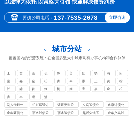
以法律为依托 以策略为引领 快速解决债务纠纷
137-7535-2678
要债公司电话：
立即咨询
城市分站
覆盖国内的资源系统：在全国多数大中城市均有办事机构和合作伙伴
上
黄
徐
长
静
普
虹
杨
浦
闵
海
浦
汇
宁
安
陀
口
浦
东
行
宝
嘉
金
松
青
奉
崇
上
黄
徐
山
定
山
江
浦
贤
明
海
浦
汇
长
静
普
虹
杨
闵
宝
嘉
金
松
讨
区
区
宁
安
陀
口
浦
行
山
定
山
江
青
奉
崇
浦
债
讨
讨
区
区
区
区
区
区
区
区
区
区
浦
贤
明
东
别人借钱一
绍兴诸暨讨
诸暨要账公
义乌追债公
永康讨债公
公
债
债
讨
讨
讨
讨
讨
讨
讨
讨
讨
讨
区
区
区
新
直不还怎么
债公司
司
司
司
司
公
公
金华要债公
丽水讨债公
丽水追债公
起诉欠钱不
金华义乌讨
债
债
债
债
债
债
债
债
债
债
讨
讨
讨
区
起诉
司
司
司
司
司
还多少钱立
债要账
公
公
公
公
公
公
公
公
公
公
债
债
债
讨
案
司
司
司
司
司
司
司
司
司
司
公
公
公
债