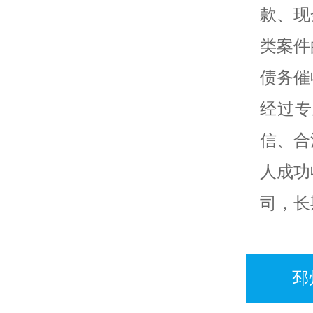
款、现
类案件
债务催
经过专
信、合
人成功
司，长
邳