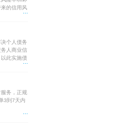
带来的信用风
...
解决个人债务
债务人商业信
，以此实施债
...
讨服务，正规
单3到7天内
...