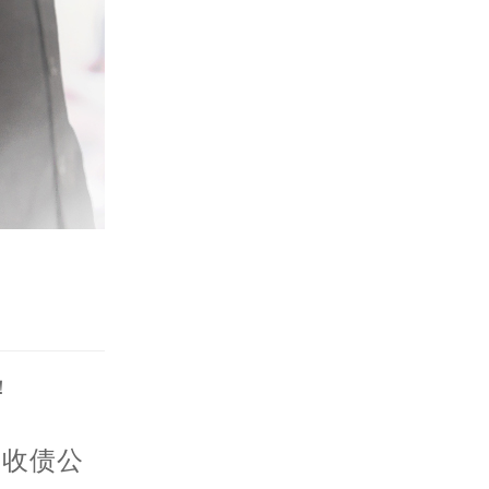
！
州收债公