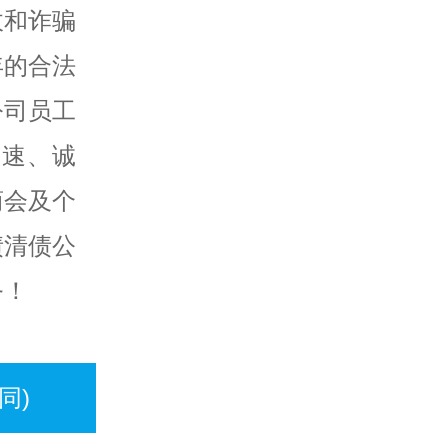
收和诈骗
年的合法
公司员工
快速、诚
商会及个
债清债公
务！
同)