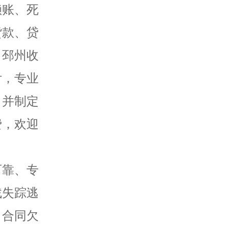
赖账、死
货款、贷
，邳州收
付，专业
，并制定
费，欢迎
可靠、专
找失踪逃
、合同欠