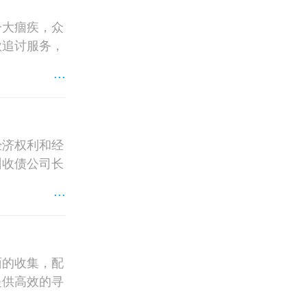
一大痼疾，众
款追讨服务，
...
经济权利和经
州收债公司长
...
面的收集，配
提供高效的寻