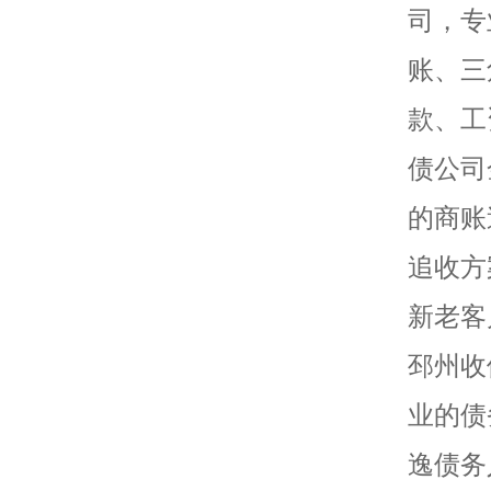
司，专
账、三
款、工
债公司
的商账
追收方
新老客
邳州收
业的债
逸债务