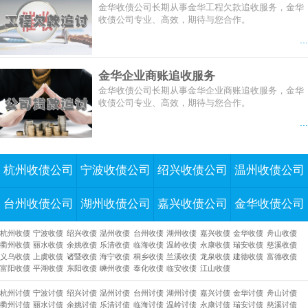
金华收债公司长期从事金华工程欠款追收服务，金华
收债公司专业、高效，期待与您合作。
...
金华企业商账追收服务
金华收债公司长期从事金华企业商账追收服务，金华
收债公司专业、高效，期待与您合作。
...
杭州收债公司
宁波收债公司
绍兴收债公司
温州收债公司
台州收债公司
湖州收债公司
嘉兴收债公司
金华收债公司
杭州收债
宁波收债
绍兴收债
温州收债
台州收债
湖州收债
嘉兴收债
金华收债
舟山收债
衢州收债
丽水收债
余姚收债
乐清收债
临海收债
温岭收债
永康收债
瑞安收债
慈溪收债
义乌收债
上虞收债
诸暨收债
海宁收债
桐乡收债
兰溪收债
龙泉收债
建德收债
富德收债
富阳收债
平湖收债
东阳收债
嵊州收债
奉化收债
临安收债
江山收债
杭州讨债
宁波讨债
绍兴讨债
温州讨债
台州讨债
湖州讨债
嘉兴讨债
金华讨债
舟山讨债
衢州讨债
丽水讨债
余姚讨债
乐清讨债
临海讨债
温岭讨债
永康讨债
瑞安讨债
慈溪讨债