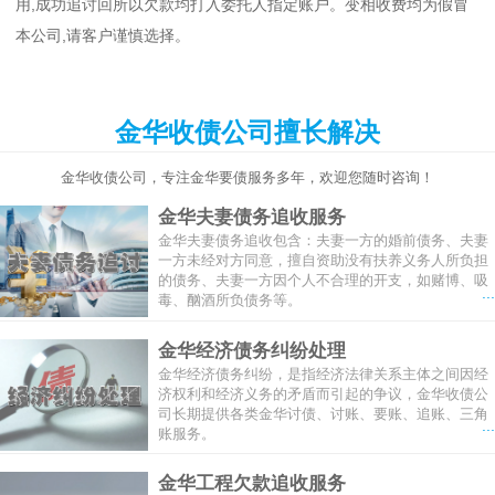
用,成功追讨回所以欠款均打入委托人指定账户。变相收费均为假冒
本公司,请客户谨慎选择。
金华收债公司擅长解决
金华收债公司，专注金华要债服务多年，欢迎您随时咨询！
金华夫妻债务追收服务
金华夫妻债务追收包含：夫妻一方的婚前债务、夫妻
一方未经对方同意，擅自资助没有扶养义务人所负担
的债务、夫妻一方因个人不合理的开支，如赌博、吸
...
毒、酗酒所负债务等。
金华经济债务纠纷处理
金华经济债务纠纷，是指经济法律关系主体之间因经
济权利和经济义务的矛盾而引起的争议，金华收债公
司长期提供各类金华讨债、讨账、要账、追账、三角
...
账服务。
金华工程欠款追收服务