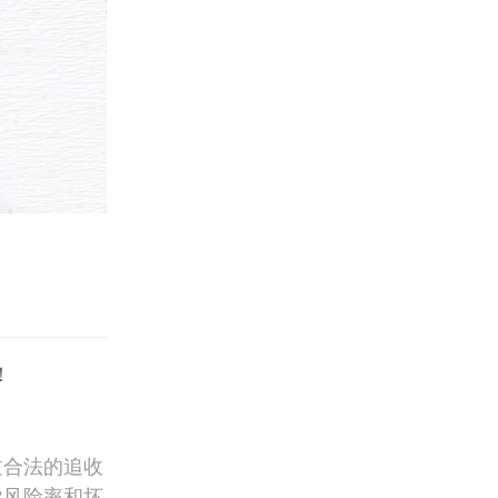
！
过合法的追收
业风险率和坏