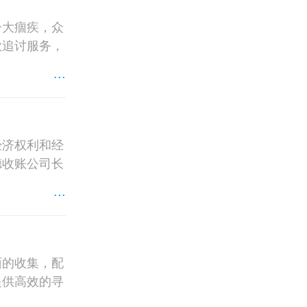
一大痼疾，众
款追讨服务，
...
经济权利和经
德收账公司长
...
面的收集，配
提供高效的寻