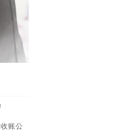
！
德收账公