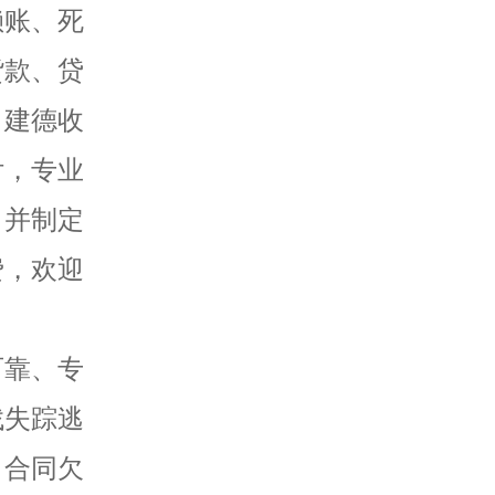
赖账、死
货款、贷
，建德收
付，专业
，并制定
费，欢迎
可靠、专
找失踪逃
、合同欠