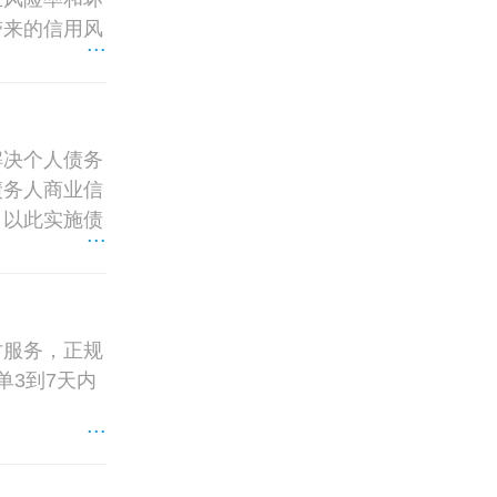
带来的信用风
...
解决个人债务
债务人商业信
，以此实施债
...
讨服务，正规
单3到7天内
...