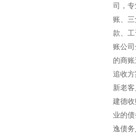
司，专
账、三
款、工
账公司
的商账
追收方
新老客
建德收
业的债
逸债务