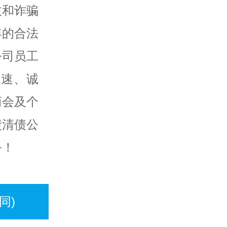
收和诈骗
年的合法
公司员工
快速、诚
商会及个
债清债公
务！
同)