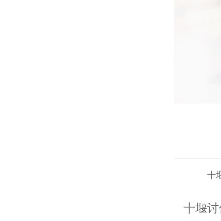
十
十堰讨