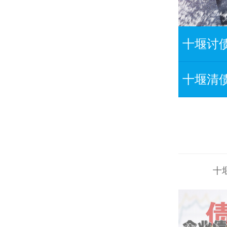
十堰讨
十堰清
十