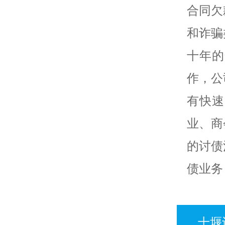
合同欠
和诈骗
十年的
作，公
有快速
业、商
的讨债
债业务
十堰讨