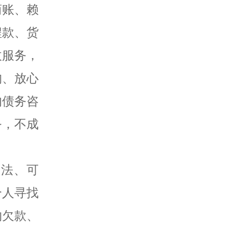
商账、赖
程款、货
收服务，
构、放心
的债务咨
务，不成
合法、可
个人寻找
物欠款、