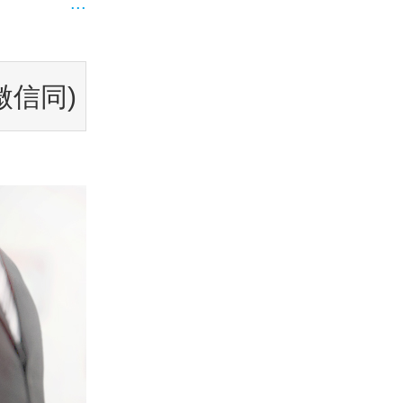
...
微信同)