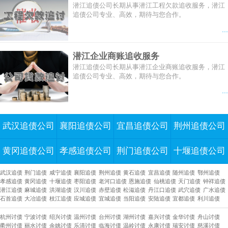
潜江追债公司长期从事潜江工程欠款追收服务，潜江
追债公司专业、高效，期待与您合作。
...
潜江企业商账追收服务
潜江追债公司长期从事潜江企业商账追收服务，潜江
追债公司专业、高效，期待与您合作。
...
武汉追债公司
襄阳追债公司
宜昌追债公司
荆州追债公司
黄冈追债公司
孝感追债公司
荆门追债公司
十堰追债公司
武汉追债
荆门追债
咸宁追债
襄阳追债
荆州追债
黄石追债
宜昌追债
随州追债
鄂州追债
孝感追债
黄冈追债
十堰追债
枣阳追债
老河口追债
恩施追债
仙桃追债
天门追债
钟祥追债
潜江追债
麻城追债
洪湖追债
汉川追债
赤壁追债
松滋追债
丹江口追债
武穴追债
广水追债
石首追债
大冶追债
枝江追债
应城追债
宜城追债
当阳追债
安陆追债
宜都追债
利川追债
杭州讨债
宁波讨债
绍兴讨债
温州讨债
台州讨债
湖州讨债
嘉兴讨债
金华讨债
舟山讨债
衢州讨债
丽水讨债
余姚讨债
乐清讨债
临海讨债
温岭讨债
永康讨债
瑞安讨债
慈溪讨债