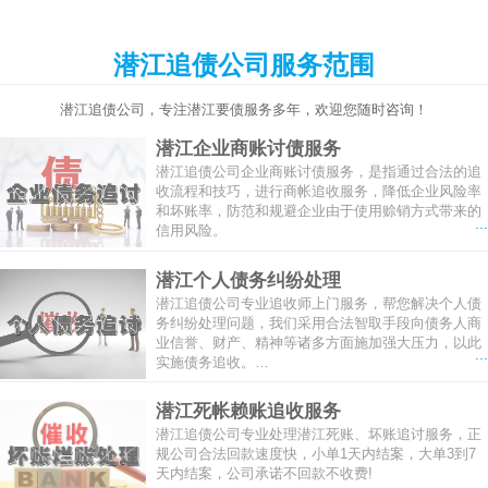
潜江追债公司服务范围
潜江追债公司，专注潜江要债服务多年，欢迎您随时咨询！
潜江企业商账讨债服务
潜江追债公司企业商账讨债服务，是指通过合法的追
收流程和技巧，进行商帐追收服务，降低企业风险率
和坏账率，防范和规避企业由于使用赊销方式带来的
...
信用风险。
潜江个人债务纠纷处理
潜江追债公司专业追收师上门服务，帮您解决个人债
务纠纷处理问题，我们采用合法智取手段向债务人商
业信誉、财产、精神等诸多方面施加强大压力，以此
...
实施债务追收。…
潜江死帐赖账追收服务
潜江追债公司专业处理潜江死账、坏账追讨服务，正
规公司合法回款速度快，小单1天内结案，大单3到7
天内结案，公司承诺不回款不收费!
...