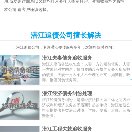
用,成功追讨回所以欠款均打入委托人指定账户。变相收费均为假冒
本公司,请客户谨慎选择。
潜江追债公司擅长解决
潜江追债公司，专注潜江要债服务多年，欢迎您随时咨询！
潜江夫妻债务追收服务
潜江夫妻债务追收包含：夫妻一方的婚前债务、夫妻
一方未经对方同意，擅自资助没有扶养义务人所负担
的债务、夫妻一方因个人不合理的开支，如赌博、吸
...
毒、酗酒所负债务等。
潜江经济债务纠纷处理
潜江经济债务纠纷，是指经济法律关系主体之间因经
济权利和经济义务的矛盾而引起的争议，潜江追债公
司长期提供各类潜江讨债、讨账、要账、追账、三角
...
账服务。
潜江工程欠款追收服务