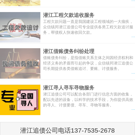
潜江工程欠款追收服务
工程欠款问题一直是我国建设工程领域的一大痼疾，
众信镇邦潜江追债公司专业提供各类工程欠款追讨服
务，帮债权人快速收回欠款。
...
潜江借账债务纠纷处理
借账债务纠纷，是指借账关系主体之间因经济权利和
经济义务的矛盾而引起的争议，众信镇邦潜江追债公
司长期提供各类借账追讨、要账、讨债服务。
...
潜江寻人寻车寻物服务
潜江追债公司可以配合各部门进行信息方面的收集，
配以先进的设备，以科学的技术手段，为你提供高效
的寻人、讨债要债、寻车、寻物等服务。
...
潜江追债公司电话137-7535-2678