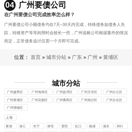
04
广州要债公司
在广州要债公司完成效率怎么样？
广州要债公司小额债务均在7天~30天内完成，特殊债务如债务人失
踪，转移资产等等则用时会较长一些，广州追账公司根据案件的情况
而定，正常债务追讨仅需一个月即可完成。
位置：
首页
»
城市分站
»
广东
»
广州
»
黄埔区
城市分站
广州越秀区
广州海珠区
广州荔湾区
广州天河区
广州白云区
讨债公司
讨债公司
讨债公司
讨债公司
讨债公司
广州黄埔区
广州花都区
广州番禺区
广州南沙区
广州从化区
讨债公司
讨债公司
讨债公司
讨债公司
讨债公司
广州增城区
讨债公司
上海
黄浦
徐汇
长宁
静安
普陀
虹口
杨浦
浦东
闵行