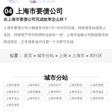
04
上海市要债公司
在上海市要债公司完成效率怎么样？
上海市要债公司小额债务均在7天~30天内完成，特殊债务如债务人
失踪，转移资产等等则用时会较长一些，上海市追账公司根据案件的
情况而定，正常债务追讨仅需一个月即可完成。
位置：
首页
»
城市分站
»
上海
»
上海市
»
闵行区
城市分站
上海市黄浦
上海市徐汇
上海市长宁
上海市静安
上海市普陀
区讨债公司
区讨债公司
区讨债公司
区讨债公司
区讨债公司
上海市虹口
上海市杨浦
上海市闵行
上海市宝山
上海市嘉定
区讨债公司
区讨债公司
区讨债公司
区讨债公司
区讨债公司
上海市金山
上海市松江
上海市青浦
上海市奉贤
上海市崇明
区讨债公司
区讨债公司
区讨债公司
区讨债公司
区讨债公司
上海市浦东
新区讨债公